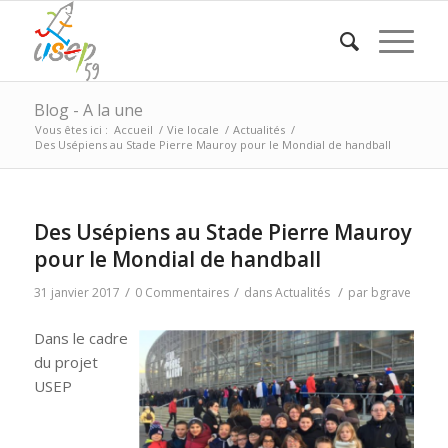
Blog - A la une
Vous êtes ici :
Accueil
/
Vie locale
/
Actualités
/
Des Usépiens au Stade Pierre Mauroy pour le Mondial de handball
Des Usépiens au Stade Pierre Mauroy
pour le Mondial de handball
/
/
/
31 janvier 2017
0 Commentaires
dans
Actualités
par
bgrave
Dans le c
adre
du projet
USEP