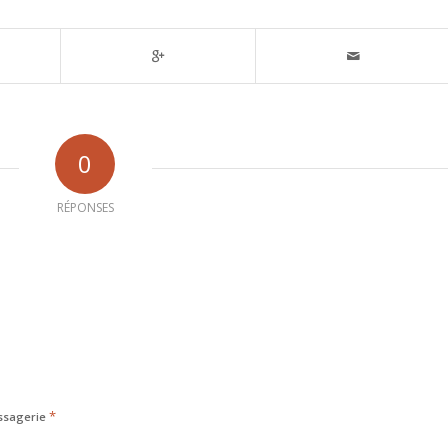
0
RÉPONSES
*
ssagerie