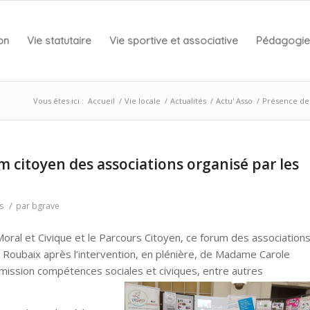
on
Vie statutaire
Vie sportive et associative
Pédagogie 
Vous êtes ici :
Accueil
/
Vie locale
/
Actualités
/
Actu' Asso
/
Présence de 
 citoyen des associations organisé par les
/
s
par
bgrave
Moral et Civique et le Parcours Citoyen, ce forum des association
e Roubaix après l’intervention, en plénière, de Madame Carole
ission compétences sociales et civiques, entre autres