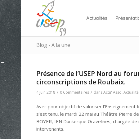
Actualités
Présentati
Blog - A la une
Présence de l’USEP Nord au forum
circonscriptions de Roubaix.
/
/
4 juin 2018
0 Commentaires
dans
Actu' Asso
,
Actualité
Avec pour objectif de valoriser l’Enseignement 
s’est tenu, le mardi 22 mai au Théâtre Pierre d
BOYER, IEN Dunkerque Gravelines, chargée de m
intervenants.