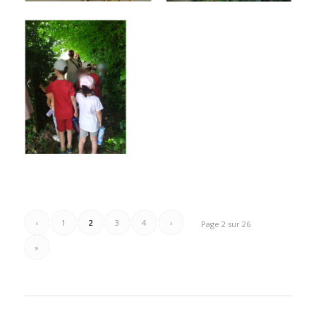
‹
1
2
3
4
›
Page 2 sur 26
»