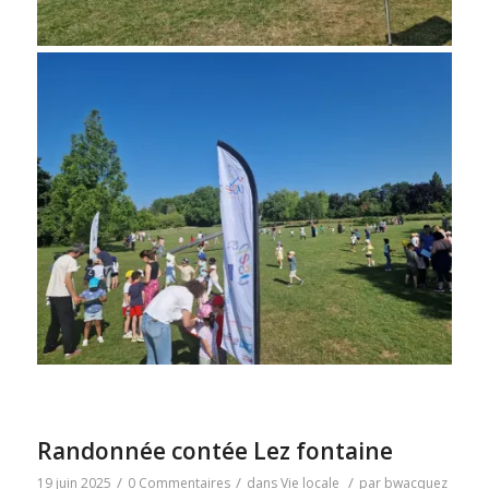
Randonnée contée Lez fontaine
/
/
/
19 juin 2025
0 Commentaires
dans
Vie locale
par
bwacquez